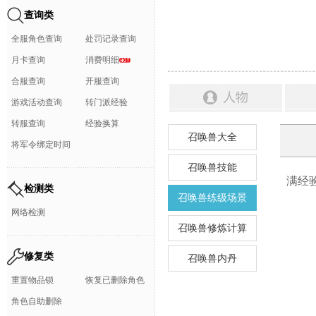
查询类
全服角色查询
处罚记录查询
月卡查询
消费明细
合服查询
开服查询
游戏活动查询
转门派经验
转服查询
经验换算
召唤兽大全
将军令绑定时间
召唤兽技能
检测类
召唤兽练级场景
网络检测
召唤兽修炼计算
修复类
召唤兽内丹
重置物品锁
恢复已删除角色
角色自助删除